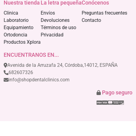
Nuestra tienda
La letra pequeña
Conócenos
Clínica
Envíos
Preguntas frecuentes
Laboratorio
Devoluciones
Contacto
Equipamiento
Términos de uso
Ortodoncia
Privacidad
Productos Xplora
ENCUENTRANOS EN...
Avenida de la Arruzafa 24, Córdoba,14012, ESPAÑA
682607326
info@shopdentalclinics.com
Pago seguro
Stripe
Visa
Mastercar
America
Disco