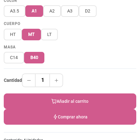
COLOR
A3.5
A1
A2
A3
D2
CUERPO
HT
MT
LT
MASA
C14
B40
1
Cantidad
Añadir al carrito
Comprar ahora