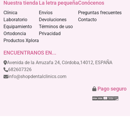
Nuestra tienda
La letra pequeña
Conócenos
Clínica
Envíos
Preguntas frecuentes
Laboratorio
Devoluciones
Contacto
Equipamiento
Términos de uso
Ortodoncia
Privacidad
Productos Xplora
ENCUENTRANOS EN...
Avenida de la Arruzafa 24, Córdoba,14012, ESPAÑA
682607326
info@shopdentalclinics.com
Pago seguro
Stripe
Visa
Mastercar
America
Disco