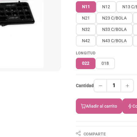
N11
N12
N13 C/
N21
N23 C/BOLA
N32
N33 C/BOLA
N42
N43 C/BOLA
LONGITUD
022
018
1
Cantidad
Añadir al carrito
Co
COMPARTE