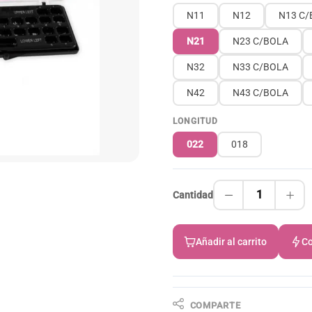
N11
N12
N13 C/
N21
N23 C/BOLA
N32
N33 C/BOLA
N42
N43 C/BOLA
LONGITUD
022
018
1
Cantidad
Añadir al carrito
Co
COMPARTE