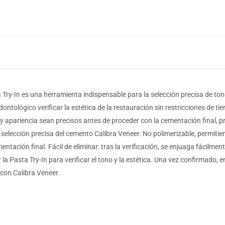
Try-In es una herramienta indispensable para la selección precisa de ton
ontológico verificar la estética de la restauración sin restricciones de tie
 y apariencia sean precisos antes de proceder con la cementación final, 
 selección precisa del cemento Calibra Veneer. No polimerizable, permitien
entación final. Fácil de eliminar: tras la verificación, se enjuaga fácilmen
la Pasta Try-In para verificar el tono y la estética. Una vez confirmado
con Calibra Veneer.