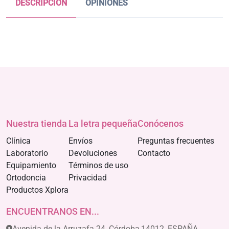
DESCRIPCIÓN
OPINIONES
Nuestra tienda
La letra pequeña
Conócenos
Clínica
Envíos
Preguntas frecuentes
Laboratorio
Devoluciones
Contacto
Equipamiento
Términos de uso
Ortodoncia
Privacidad
Productos Xplora
ENCUENTRANOS EN...
Avenida de la Arruzafa 24, Córdoba,14012, ESPAÑA