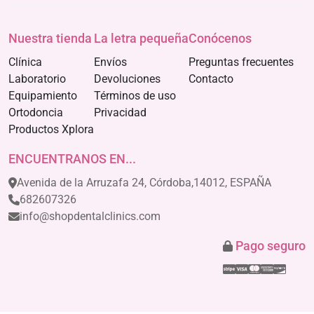
Nuestra tienda
La letra pequeña
Conócenos
Clínica
Envíos
Preguntas frecuentes
Laboratorio
Devoluciones
Contacto
Equipamiento
Términos de uso
Ortodoncia
Privacidad
Productos Xplora
ENCUENTRANOS EN...
Avenida de la Arruzafa 24, Córdoba,14012, ESPAÑA
682607326
info@shopdentalclinics.com
Pago seguro
Stripe
Visa
Mastercar
America
Disco