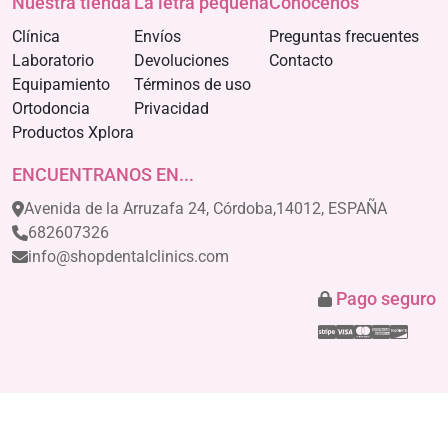
Nuestra tienda
La letra pequeña
Conócenos
Clínica
Envíos
Preguntas frecuentes
Laboratorio
Devoluciones
Contacto
Equipamiento
Términos de uso
Ortodoncia
Privacidad
Productos Xplora
ENCUENTRANOS EN...
Avenida de la Arruzafa 24, Córdoba,14012, ESPAÑA
682607326
info@shopdentalclinics.com
Pago seguro
Stripe
Visa
Mastercar
America
Disco