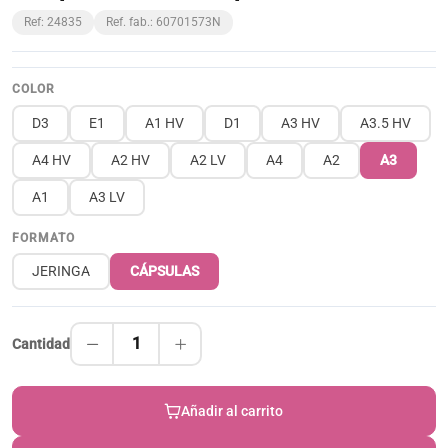
Ref: 24835
Ref. fab.: 60701573N
COLOR
D3
E1
A1 HV
D1
A3 HV
A3.5 HV
A4 HV
A2 HV
A2 LV
A4
A2
A3
A1
A3 LV
FORMATO
JERINGA
CÁPSULAS
1
Cantidad
Añadir al carrito