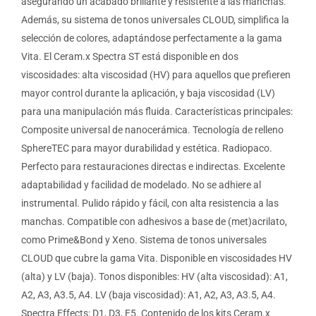
asegurando un acabado brillante y resistente a las manchas.
Además, su sistema de tonos universales CLOUD, simplifica la
selección de colores, adaptándose perfectamente a la gama
Vita. El Ceram.x Spectra ST está disponible en dos
viscosidades: alta viscosidad (HV) para aquellos que prefieren
mayor control durante la aplicación, y baja viscosidad (LV)
para una manipulación más fluida. Características principales:
Composite universal de nanocerámica. Tecnología de relleno
SphereTEC para mayor durabilidad y estética. Radiopaco.
Perfecto para restauraciones directas e indirectas. Excelente
adaptabilidad y facilidad de modelado. No se adhiere al
instrumental. Pulido rápido y fácil, con alta resistencia a las
manchas. Compatible con adhesivos a base de (met)acrilato,
como Prime&Bond y Xeno. Sistema de tonos universales
CLOUD que cubre la gama Vita. Disponible en viscosidades HV
(alta) y LV (baja). Tonos disponibles: HV (alta viscosidad): A1,
A2, A3, A3.5, A4. LV (baja viscosidad): A1, A2, A3, A3.5, A4.
Spectra Effects: D1, D3, E5. Contenido de los kits Ceram.x