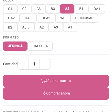
COLOR
C1
C2
C3
B3
A4
B1
OA1
OA2
OA3
OPA2
WE
CE INCISAL
B2
A3.5
A2
A3
A1
FORMATO
JERINGA
CÁPSULA
1
Cantidad
Añadir al carrito
Comprar ahora