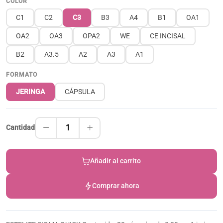
COLOR
C1
C2
C3
B3
A4
B1
OA1
OA2
OA3
OPA2
WE
CE INCISAL
B2
A3.5
A2
A3
A1
FORMATO
JERINGA
CÁPSULA
1
Cantidad
Añadir al carrito
Comprar ahora