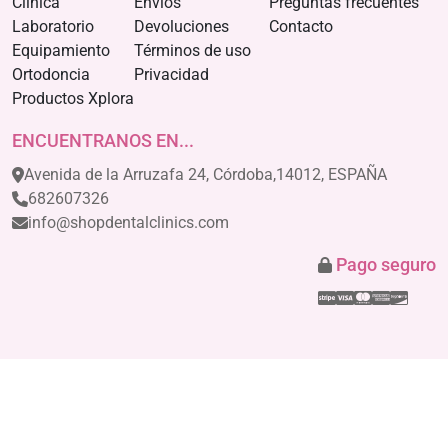
Clínica
Envíos
Preguntas frecuentes
Laboratorio
Devoluciones
Contacto
Equipamiento
Términos de uso
Ortodoncia
Privacidad
Productos Xplora
ENCUENTRANOS EN...
Avenida de la Arruzafa 24, Córdoba,14012, ESPAÑA
682607326
info@shopdentalclinics.com
Pago seguro
Stripe
Visa
Mastercar
America
Disco