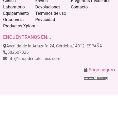
Clínica
Envíos
Preguntas frecuentes
Laboratorio
Devoluciones
Contacto
Equipamiento
Términos de uso
Ortodoncia
Privacidad
Productos Xplora
ENCUENTRANOS EN...
Avenida de la Arruzafa 24, Córdoba,14012, ESPAÑA
682607326
info@shopdentalclinics.com
Pago seguro
Stripe
Visa
Mastercar
America
Disco