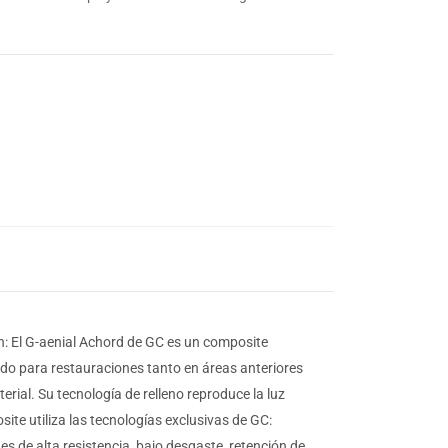
ón: El G-aenial Achord de GC es un composite
cado para restauraciones tanto en áreas anteriores
rial. Su tecnología de relleno reproduce la luz
ite utiliza las tecnologías exclusivas de GC:
s de alta resistencia, bajo desgaste, retención de