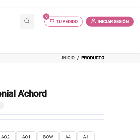
0
TU PEDIDO
INICIAR SESIÓN
INICIO
PRODUCTO
nial A'chord
AO2
AO1
BOW
A4
A1