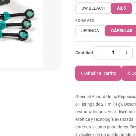
BW BLEACH
A3.5
FORMATO
JERINGA
CÁPSULAS
1
Cantidad
Añadir al carrito
Co
G-aenial Achord Unitip Reposició
o 1 jeringa de 2,1 ml (4 g). Desc
restaurador universal, diseñado p
estética y tecnología avanzada.
anteriores como posteriores. De
invisibles con un pulido rápido, 