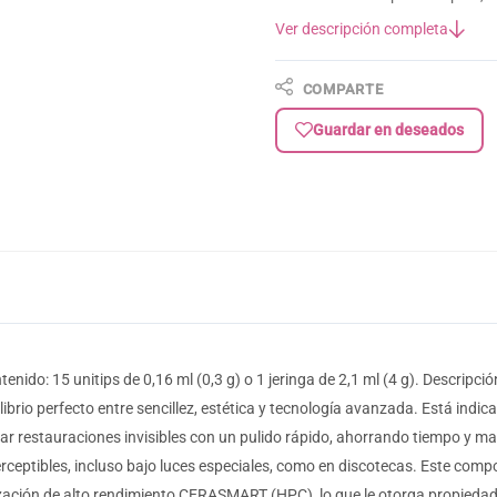
Ver descripción completa
COMPARTE
Guardar en deseados
nido: 15 unitips de 0,16 ml (0,3 g) o 1 jeringa de 2,1 ml (4 g). Descripci
librio perfecto entre sencillez, estética y tecnología avanzada. Está indi
 restauraciones invisibles con un pulido rápido, ahorrando tiempo y mate
ceptibles, incluso bajo luces especiales, como en discotecas. Este compos
ización de alto rendimiento CERASMART (HPC), lo que le otorga propiedade