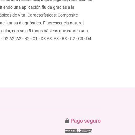
itiendo una aplicación fluida gracias a la
sicos de Vita. Características: Composite
acilitar su diagnóstico. Fluorescencia natural,
el color, con solo 5 tonos básicos que cubren una
2 A2: A2 - B2 - C1 - D3 A3: A3 - B3 - C2 - C3 - D4
Pago seguro
Stripe
Visa
Mastercard
American Express
Discover