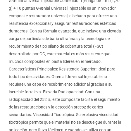
G-ænial Universal Injectable Contenido: 1 jeringa de 1 ml (1,70
g) + 10 puntas G-ænial Universal Injectable es un innovador
composite restaurador universal, diseñado para ofrecer una
resistencia excepcional y asegurar restauraciones estéticas
duraderas. Con su fórmula avanzada, que incluye una elevada
carga de partículas de bario ultrafinas y la tecnología de
recubrimiento de tipo silano de cobertura total (FSC)
desarrollada por GC, este material es más resistente que
muchos composites en pasta líderes en el mercado.
Características Principales: Resistencia Superior: Ideal para
todo tipo de cavidades, G-ænial Universal Injectable no
requiere una capa de recubrimiento adicional gracias a su
increíble fortaleza. Elevada Radiopacidad: Con una
radiopacidad del 252 %, este composite facilita el seguimiento
de las restauraciones y la detección precoz de caries
secundarias. Viscosidad Tixotrópica: Su exclusiva viscosidad
tixotrópica permite que el material no se descuelgue durante la
aplicación, pero fluya fácilmente cuando se utiliza con un