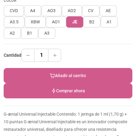
COLOR
CVD
A4
AO3
AO2
CV
AE
A3.5
XBW
AO1
JE
B2
A1
A2
B1
A3
1
Cantidad
Añadir al carrito
Comprar ahora
G-ænial Universal Injectable Contenido: 1 jeringa de 1 ml (1,70 g) +
10 puntas G-ænial Universal Injectable es un innovador composite
restaurador universal, diseñado para ofrecer una resistencia