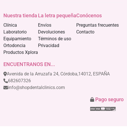
Nuestra tienda
La letra pequeña
Conócenos
Clínica
Envíos
Preguntas frecuentes
Laboratorio
Devoluciones
Contacto
Equipamiento
Términos de uso
Ortodoncia
Privacidad
Productos Xplora
ENCUENTRANOS EN...
Avenida de la Arruzafa 24, Córdoba,14012, ESPAÑA
682607326
info@shopdentalclinics.com
Pago seguro
Stripe
Visa
Mastercar
America
Disco