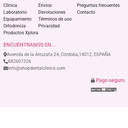
Clínica
Envíos
Preguntas frecuentes
Laboratorio
Devoluciones
Contacto
Equipamiento
Términos de uso
Ortodoncia
Privacidad
Productos Xplora
ENCUENTRANOS EN...
Avenida de la Arruzafa 24, Córdoba,14012, ESPAÑA
682607326
info@shopdentalclinics.com
Pago seguro
Stripe
Visa
Mastercar
America
Disco