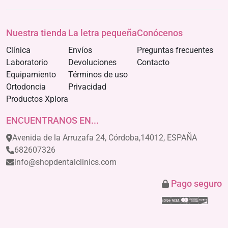
Nuestra tienda
La letra pequeña
Conócenos
Clínica
Envíos
Preguntas frecuentes
Laboratorio
Devoluciones
Contacto
Equipamiento
Términos de uso
Ortodoncia
Privacidad
Productos Xplora
ENCUENTRANOS EN...
Avenida de la Arruzafa 24, Córdoba,14012, ESPAÑA
682607326
info@shopdentalclinics.com
Pago seguro
Stripe
Visa
Mastercar
America
Disco