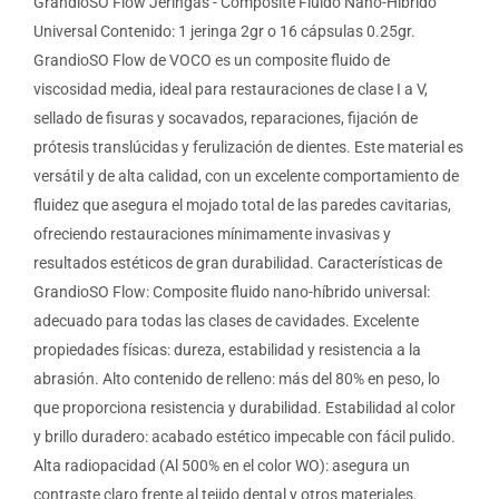
GrandioSO Flow Jeringas - Composite Fluido Nano-Híbrido
Universal Contenido: 1 jeringa 2gr o 16 cápsulas 0.25gr.
GrandioSO Flow de VOCO es un composite fluido de
viscosidad media, ideal para restauraciones de clase I a V,
sellado de fisuras y socavados, reparaciones, fijación de
prótesis translúcidas y ferulización de dientes. Este material es
versátil y de alta calidad, con un excelente comportamiento de
fluidez que asegura el mojado total de las paredes cavitarias,
ofreciendo restauraciones mínimamente invasivas y
resultados estéticos de gran durabilidad. Características de
GrandioSO Flow: Composite fluido nano-híbrido universal:
adecuado para todas las clases de cavidades. Excelente
propiedades físicas: dureza, estabilidad y resistencia a la
abrasión. Alto contenido de relleno: más del 80% en peso, lo
que proporciona resistencia y durabilidad. Estabilidad al color
y brillo duradero: acabado estético impecable con fácil pulido.
Alta radiopacidad (Al 500% en el color WO): asegura un
contraste claro frente al tejido dental y otros materiales.