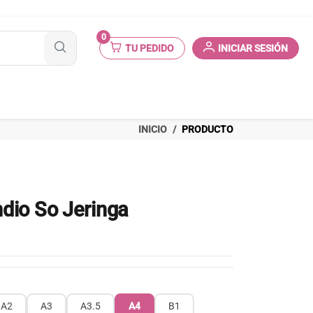
0
TU PEDIDO
INICIAR SESIÓN
INICIO
PRODUCTO
dio So Jeringa
A2
A3
A3.5
A4
B1