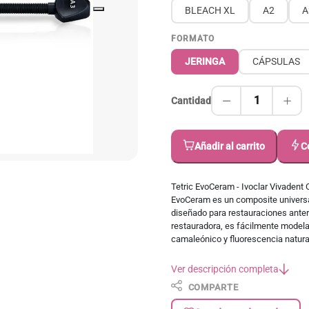
BLEACH XL
A2
A
FORMATO
JERINGA
CÁPSULAS
1
Cantidad
Añadir al carrito
C
Tetric EvoCeram - Ivoclar Vivadent C
EvoCeram es un composite universa
diseñado para restauraciones anteri
restauradora, es fácilmente modela
camaleónico y fluorescencia natural
Ver descripción completa
COMPARTE