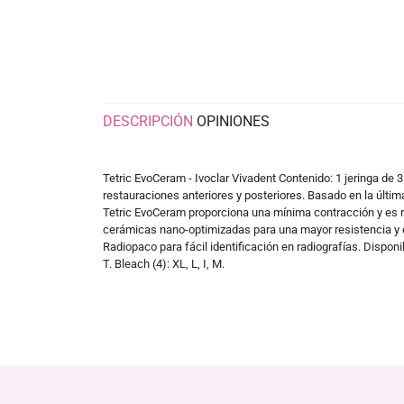
DESCRIPCIÓN
OPINIONES
Tetric EvoCeram - Ivoclar Vivadent Contenido: 1 jeringa de
restauraciones anteriores y posteriores. Basado en la últi
Tetric EvoCeram proporciona una mínima contracción y es rad
cerámicas nano-optimizadas para una mayor resistencia y e
Radiopaco para fácil identificación en radiografías. Disponib
T. Bleach (4): XL, L, I, M.