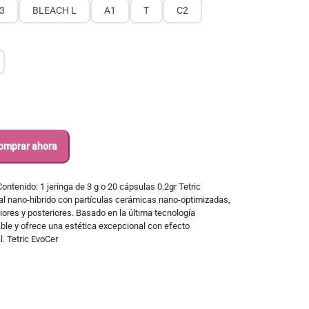
3
BLEACH L
A1
T
C2
omprar ahora
ontenido: 1 jeringa de 3 g o 20 cápsulas 0.2gr Tetric
l nano-híbrido con partículas cerámicas nano-optimizadas,
ores y posteriores. Basado en la última tecnología
ble y ofrece una estética excepcional con efecto
. Tetric EvoCer