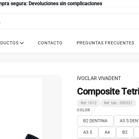
mpra segura: Devoluciones sin complicaciones
ODUCTOS
CONTACTO
PREGUNTAS FRECUENTES
IVOCLAR VIVADENT
Composite Tetr
Ref: 1012
Ref. fab.: 590321
COLOR
B2 DENTINA
A3.5 DEN
A3.5
A4
B2