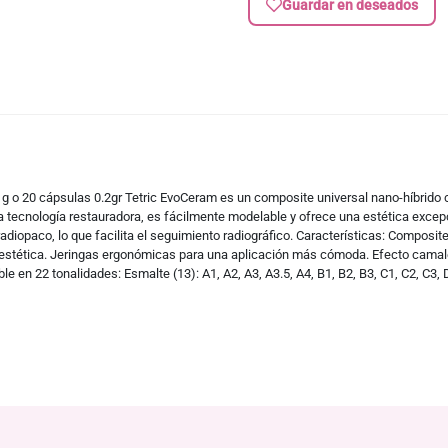
Guardar en deseados
 3 g o 20 cápsulas 0.2gr Tetric EvoCeram es un composite universal nano-híbrid
ma tecnología restauradora, es fácilmente modelable y ofrece una estética excep
iopaco, lo que facilita el seguimiento radiográfico. Características: Composite
stética. Jeringas ergonómicas para una aplicación más cómoda. Efecto camaleón
le en 22 tonalidades: Esmalte (13): A1, A2, A3, A3.5, A4, B1, B2, B3, C1, C2, C3,