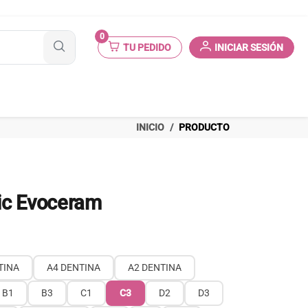
0
TU PEDIDO
INICIAR SESIÓN
INICIO
PRODUCTO
ic Evoceram
TINA
A4 DENTINA
A2 DENTINA
B1
B3
C1
C3
D2
D3