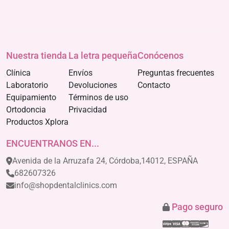
Nuestra tienda
La letra pequeña
Conócenos
Clínica
Envíos
Preguntas frecuentes
Laboratorio
Devoluciones
Contacto
Equipamiento
Términos de uso
Ortodoncia
Privacidad
Productos Xplora
ENCUENTRANOS EN...
Avenida de la Arruzafa 24, Córdoba,14012, ESPAÑA
682607326
info@shopdentalclinics.com
Pago seguro
Stripe
Visa
Mastercar
America
Disco