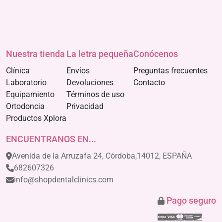
Nuestra tienda
La letra pequeña
Conócenos
Clínica
Envíos
Preguntas frecuentes
Laboratorio
Devoluciones
Contacto
Equipamiento
Términos de uso
Ortodoncia
Privacidad
Productos Xplora
ENCUENTRANOS EN...
Avenida de la Arruzafa 24, Córdoba,14012, ESPAÑA
682607326
info@shopdentalclinics.com
Pago seguro
Stripe
Visa
Mastercar
America
Disco