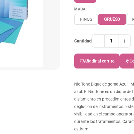
MASA
FINOS
GRUESO
1
Cantidad
Añadir al carrito
Co
Nic Tone Dique de goma Azul - M
azul. El Nic Tone es un dique de
aislamiento en procedimientos d
deglución de instrumentos. Este
visibilidad en el campo operat
durante los tratamientos. Caract
estiram