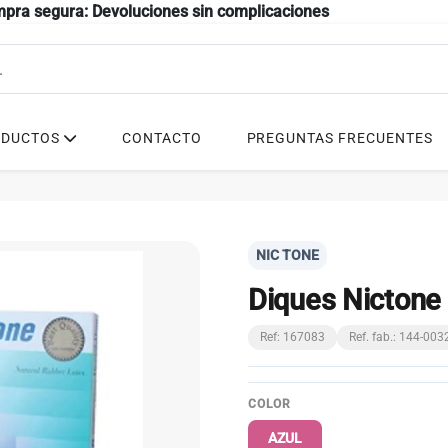
mpra segura: Devoluciones sin complicaciones
ODUCTOS
CONTACTO
PREGUNTAS FRECUENTES
NIC TONE
Diques Nictone
Ref: 167083
Ref. fab.: 144-003
COLOR
AZUL