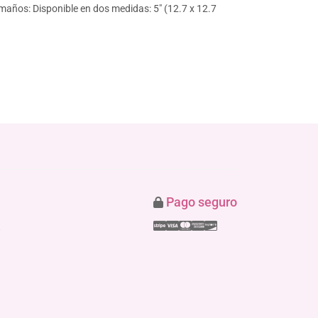
amaños: Disponible en dos medidas: 5" (12.7 x 12.7
Pago seguro
Stripe
Visa
Mastercard
American Express
Discover