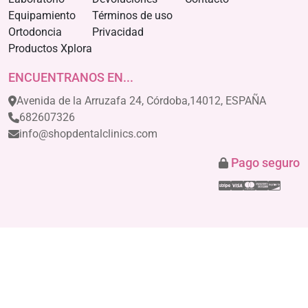
Equipamiento
Términos de uso
Ortodoncia
Privacidad
Productos Xplora
ENCUENTRANOS EN...
Avenida de la Arruzafa 24, Córdoba,14012, ESPAÑA
682607326
info@shopdentalclinics.com
Pago seguro
Stripe
Visa
Mastercar
America
Disco