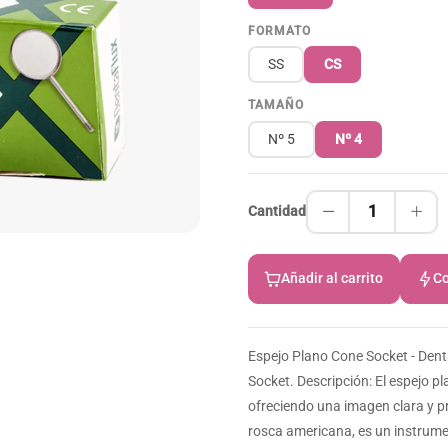
FORMATO
SS
CS
TAMAÑO
Nº 5
Nº 4
1
Cantidad
Añadir al carrito
Co
Espejo Plano Cone Socket - Dent
Socket. Descripción: El espejo pl
ofreciendo una imagen clara y p
rosca americana, es un instrumen