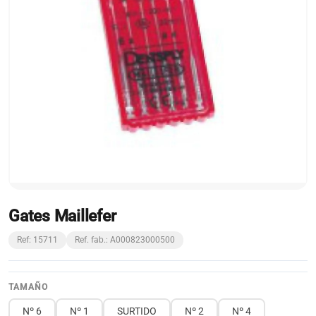
Gates Maillefer
Ref: 15711
Ref. fab.: A000823000500
TAMAÑO
Nº 6
Nº 1
SURTIDO
Nº 2
Nº 4