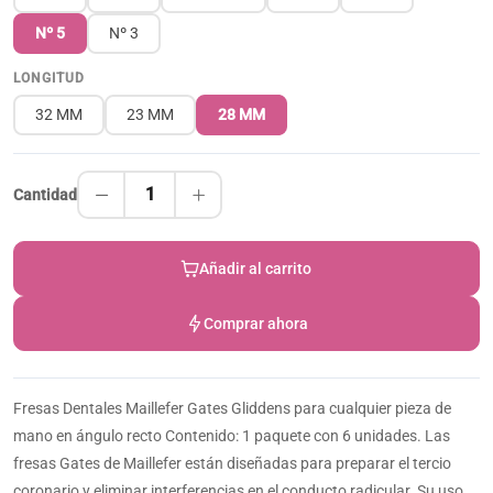
Nº 5
Nº 3
LONGITUD
32 MM
23 MM
28 MM
1
Cantidad
Añadir al carrito
Comprar ahora
Fresas Dentales Maillefer Gates Gliddens para cualquier pieza de
mano en ángulo recto Contenido: 1 paquete con 6 unidades. Las
fresas Gates de Maillefer están diseñadas para preparar el tercio
coronario y eliminar interferencias en el conducto radicular. Su uso