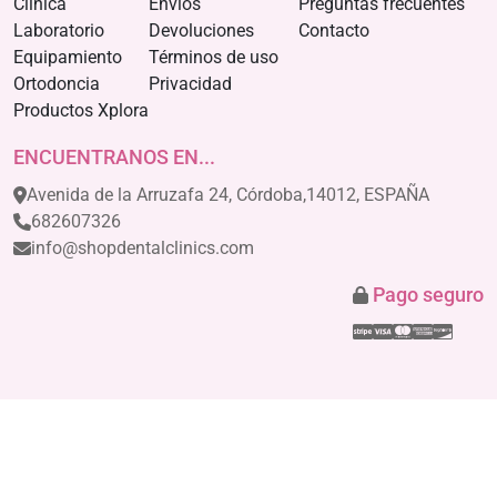
Clínica
Envíos
Preguntas frecuentes
Laboratorio
Devoluciones
Contacto
Equipamiento
Términos de uso
Ortodoncia
Privacidad
Productos Xplora
ENCUENTRANOS EN...
Avenida de la Arruzafa 24, Córdoba,14012, ESPAÑA
682607326
info@shopdentalclinics.com
Pago seguro
Stripe
Visa
Mastercar
America
Disco