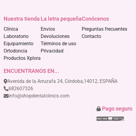
Nuestra tienda
La letra pequeña
Conócenos
Clínica
Envíos
Preguntas frecuentes
Laboratorio
Devoluciones
Contacto
Equipamiento
Términos de uso
Ortodoncia
Privacidad
Productos Xplora
ENCUENTRANOS EN...
Avenida de la Arruzafa 24, Córdoba,14012, ESPAÑA
682607326
info@shopdentalclinics.com
Pago seguro
Stripe
Visa
Mastercar
America
Disco