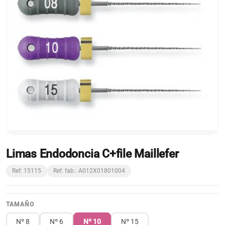
Limas Endodoncia C+file Maillefer
Ref: 15115
Ref. fab.: A012X01801004
TAMAÑO
Nº 8
Nº 6
Nº 10
Nº 15