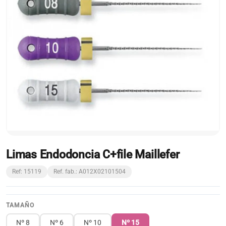
Limas Endodoncia C+file Maillefer
Ref: 15119
Ref. fab.: A012X02101504
TAMAÑO
Nº 8
Nº 6
Nº 10
Nº 15