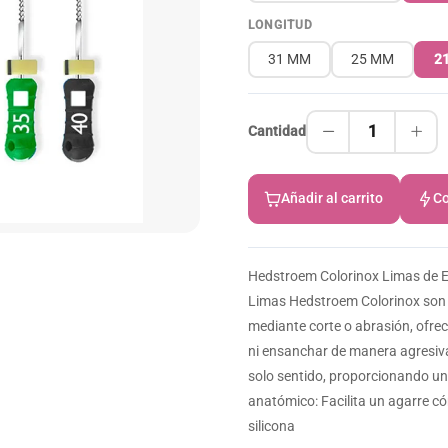
LONGITUD
31 MM
25 MM
2
1
Cantidad
Añadir al carrito
Co
Hedstroem Colorinox Limas de En
Limas Hedstroem Colorinox son 
mediante corte o abrasión, ofrec
ni ensanchar de manera agresiva
solo sentido, proporcionando un
anatómico: Facilita un agarre c
silicona