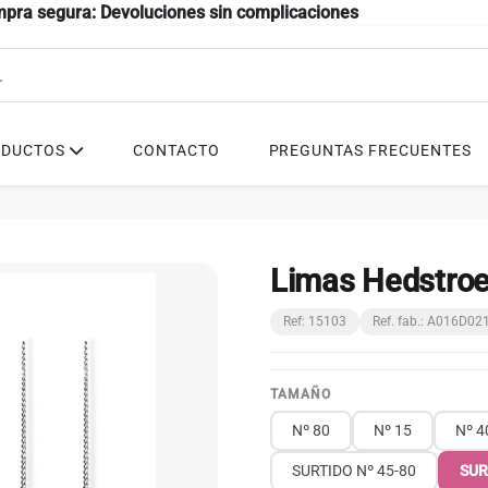
mpra segura: Devoluciones sin complicaciones
ODUCTOS
CONTACTO
PREGUNTAS FRECUENTES
Limas Hedstroe
Ref: 15103
Ref. fab.: A016D0
TAMAÑO
Nº 80
Nº 15
Nº 4
SURTIDO Nº 45-80
SUR