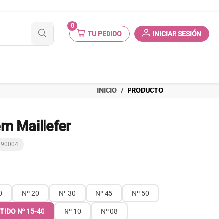
0
TU PEDIDO
INICIAR SESIÓN
INICIO
PRODUCTO
m Maillefer
2190004
0
Nº 20
Nº 30
Nº 45
Nº 50
TIDO Nº 15-40
Nº 10
Nº 08