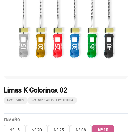
Limas K Colorinox 02
Ref: 15009
Ref. fab.: A012D02101004
TAMAÑO
Nº 15
Nº 20
Nº 25
Nº 08
Nº 10