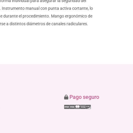
 forma individual para asegurar la seguridad del
a. Instrumento manual con punta activa cortante, lo
tante durante el procedimiento. Mango ergonómico de
se a distintos diámetros de canales radiculares.
Pago seguro
Stripe
Visa
Mastercard
American Express
Discover