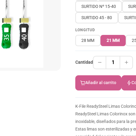
SURTIDO Nº 15-40
SUR
SURTIDO 45 - 80
SURTI
LONGITUD
28 MM
21 MM
2
1
Cantidad
Añadir al carrito
Co
K-File ReadySteel Limas Colorino
ReadySteel Limas Colorinox son
inoxidable, diseñados para la p
Estas limas son esterilizadas y 