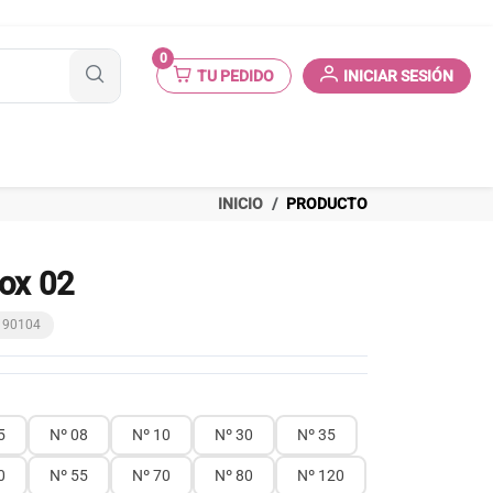
0
TU PEDIDO
INICIAR SESIÓN
INICIO
PRODUCTO
ox 02
2190104
5
Nº 08
Nº 10
Nº 30
Nº 35
0
Nº 55
Nº 70
Nº 80
Nº 120