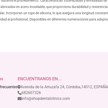
ar durante el procedimiento. Características: Esterilizadas y envasadas de
Fabricadas en acero inoxidable, que proporciona durabilidad y resistenci
dicular. Incorporan un tope de silicona, lo que asegura una longitud cons
didad al profesional. Disponibles en diferentes numeraciones para adaptar
os
ENCUENTRANOS EN...
frecuentes
Avenida de la Arruzafa 24, Córdoba,14012, ESPAÑA
682607326
info@shopdentalclinics.com