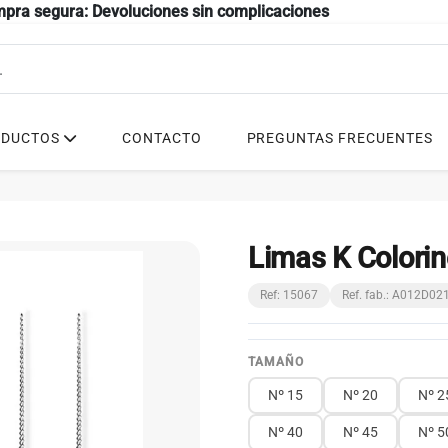
mpra segura: Devoluciones sin complicaciones
ODUCTOS
CONTACTO
PREGUNTAS FRECUENTES
Limas K Colorin
Ref: 15067
Ref. fab.: A012D0
TAMAÑO
Nº 15
Nº 20
Nº 2
Nº 40
Nº 45
Nº 5