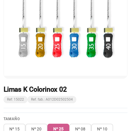
Limas K Colorinox 02
Ref: 15022
Ref. fab.: A012D02502504
TAMAÑO
Nº 15
Nº 20
Nº 25
Nº 08
Nº 10