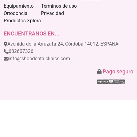
Equipamiento
Términos de uso
Ortodoncia
Privacidad
Productos Xplora
ENCUENTRANOS EN...
Avenida de la Arruzafa 24, Córdoba,14012, ESPAÑA
682607326
info@shopdentalclinics.com
Pago seguro
Stripe
Visa
Mastercar
America
Disco