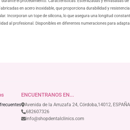
ar durante el procedimiento. Características: Esterilizadas y envasadas de
Fabricadas en acero inoxidable, que proporciona durabilidad y resistenci
dicular. Incorporan un tope de silicona, lo que asegura una longitud cons
didad al profesional. Disponibles en diferentes numeraciones para adaptar
os
ENCUENTRANOS EN...
frecuentes
Avenida de la Arruzafa 24, Córdoba,14012, ESPAÑA
682607326
info@shopdentalclinics.com