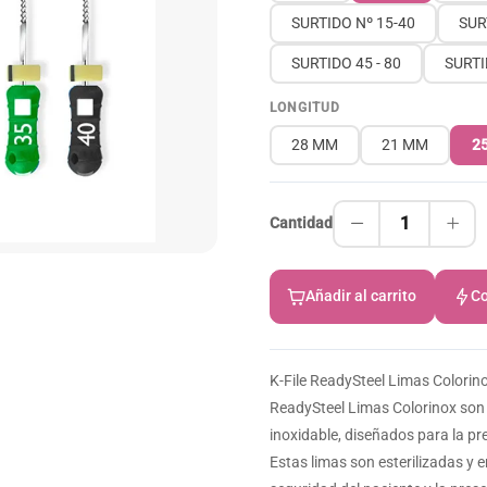
SURTIDO Nº 15-40
SUR
SURTIDO 45 - 80
SURTI
LONGITUD
28 MM
21 MM
2
1
Cantidad
Añadir al carrito
Co
K-File ReadySteel Limas Colorino
ReadySteel Limas Colorinox son
inoxidable, diseñados para la p
Estas limas son esterilizadas y 