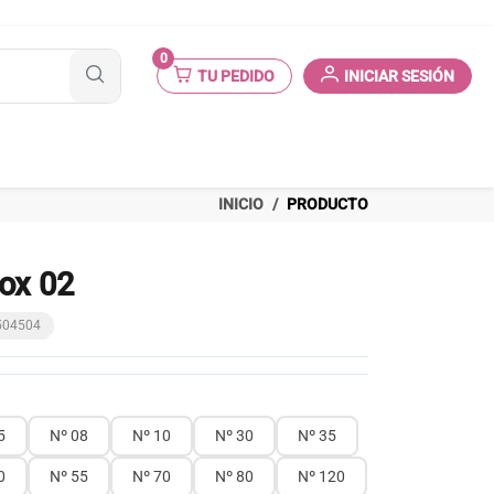
0
TU PEDIDO
INICIAR SESIÓN
INICIO
PRODUCTO
ox 02
2504504
5
Nº 08
Nº 10
Nº 30
Nº 35
0
Nº 55
Nº 70
Nº 80
Nº 120