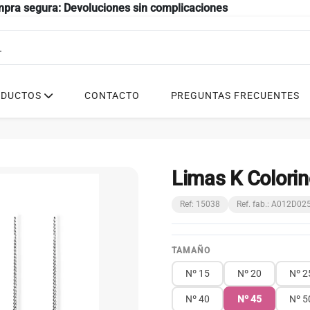
mpra segura: Devoluciones sin complicaciones
ODUCTOS
CONTACTO
PREGUNTAS FRECUENTES
Limas K Colorin
Ref: 15038
Ref. fab.: A012D0
TAMAÑO
Nº 15
Nº 20
Nº 2
Nº 40
Nº 45
Nº 5