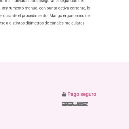
 forma individual para asegurar la seguridad del
a. Instrumento manual con punta activa cortante, lo
tante durante el procedimiento. Mango ergonómico de
se a distintos diámetros de canales radiculares.
Pago seguro
Stripe
Visa
Mastercard
American Express
Discover