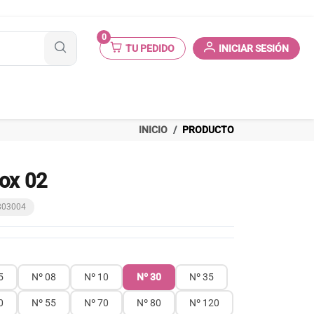
0
TU PEDIDO
INICIAR SESIÓN
INICIO
PRODUCTO
ox 02
2803004
5
Nº 08
Nº 10
Nº 30
Nº 35
0
Nº 55
Nº 70
Nº 80
Nº 120