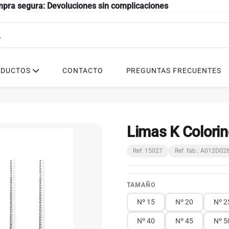
mpra segura: Devoluciones sin complicaciones
ODUCTOS
CONTACTO
PREGUNTAS FRECUENTES
Limas K Colorin
Ref: 15027
Ref. fab.: A012D0
TAMAÑO
Nº 15
Nº 20
Nº 2
Nº 40
Nº 45
Nº 5