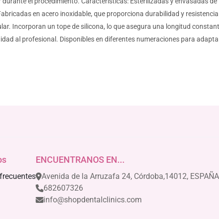
ar durante el procedimiento. Características: Esterilizadas y envasadas de
Fabricadas en acero inoxidable, que proporciona durabilidad y resistenci
dicular. Incorporan un tope de silicona, lo que asegura una longitud cons
didad al profesional. Disponibles en diferentes numeraciones para adaptar
os
ENCUENTRANOS EN...
frecuentes
Avenida de la Arruzafa 24, Córdoba,14012, ESPAÑA
682607326
info@shopdentalclinics.com