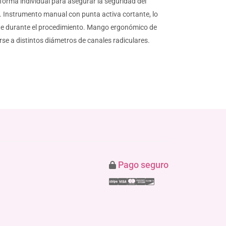
 forma individual para asegurar la seguridad del
a. Instrumento manual con punta activa cortante, lo
tante durante el procedimiento. Mango ergonómico de
se a distintos diámetros de canales radiculares.
Pago seguro
Stripe
Visa
Mastercard
American Express
Discover