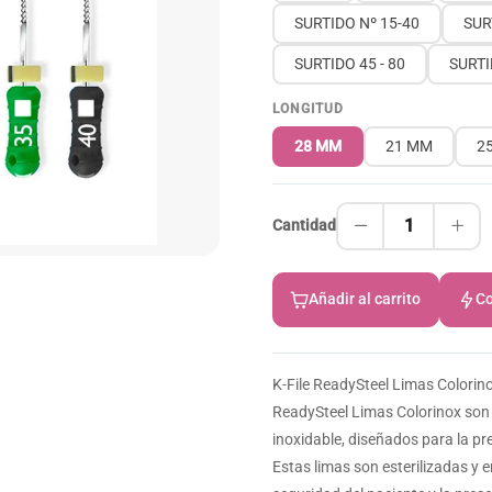
SURTIDO Nº 15-40
SUR
SURTIDO 45 - 80
SURTI
LONGITUD
28 MM
21 MM
2
1
Cantidad
Añadir al carrito
Co
K-File ReadySteel Limas Colorino
ReadySteel Limas Colorinox son
inoxidable, diseñados para la p
Estas limas son esterilizadas y 