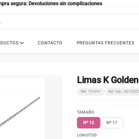
mpra segura: Devoluciones sin complicaciones
ODUCTOS
CONTACTO
PREGUNTAS FRECUENTES
Limas K Golde
Ref: 151691
Ref. fab.: A012I0
TAMAÑO
Nº 12
Nº 17
LONGITUD