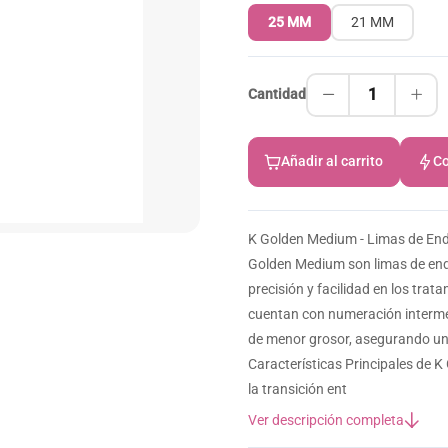
25 MM
21 MM
1
Cantidad
Añadir al carrito
Co
K Golden Medium - Limas de Endo
Golden Medium son limas de en
precisión y facilidad en los tra
cuentan con numeración intermed
de menor grosor, asegurando una
Características Principales de 
la transición ent
Ver descripción completa