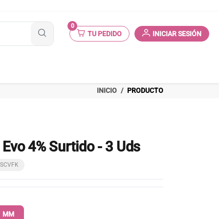
0
TU PEDIDO
INICIAR SESIÓN
INICIO
PRODUCTO
 Evo 4% Surtido - 3 Uds
00SCVFK
1 MM