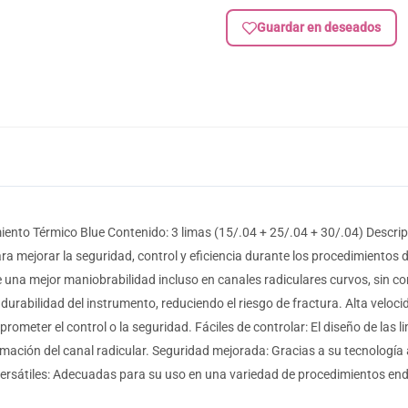
Guardar en deseados
nto Térmico Blue Contenido: 3 limas (15/.04 + 25/.04 + 30/.04) Descri
ra mejorar la seguridad, control y eficiencia durante los procedimientos
ite una mejor maniobrabilidad incluso en canales radiculares curvos, sin c
 durabilidad del instrumento, reduciendo el riesgo de fractura. Alta velo
meter el control o la seguridad. Fáciles de controlar: El diseño de las l
rmación del canal radicular. Seguridad mejorada: Gracias a su tecnología
ersátiles: Adecuadas para su uso en una variedad de procedimientos endo