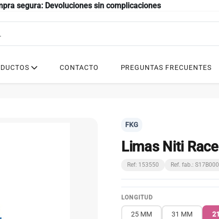
mpra segura: Devoluciones sin complicaciones
ODUCTOS
CONTACTO
PREGUNTAS FRECUENTES
FKG
Limas Niti Race
Ref: 153550
Ref. fab.: S17B0
LONGITUD
25 MM
31 MM
2