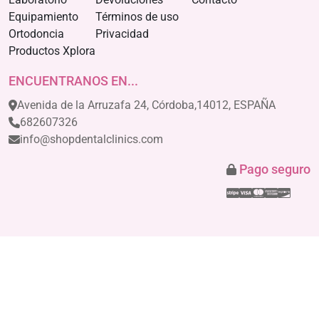
Equipamiento
Términos de uso
Ortodoncia
Privacidad
Productos Xplora
ENCUENTRANOS EN...
Avenida de la Arruzafa 24, Córdoba,14012, ESPAÑA
682607326
info@shopdentalclinics.com
Pago seguro
Stripe
Visa
Mastercar
America
Disco