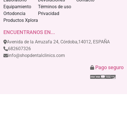
Equipamiento
Términos de uso
Ortodoncia
Privacidad
Productos Xplora
ENCUENTRANOS EN...
Avenida de la Arruzafa 24, Córdoba,14012, ESPAÑA
682607326
info@shopdentalclinics.com
Pago seguro
Stripe
Visa
Mastercar
America
Disco