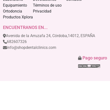
Equipamiento
Términos de uso
Ortodoncia
Privacidad
Productos Xplora
ENCUENTRANOS EN...
Avenida de la Arruzafa 24, Córdoba,14012, ESPAÑA
682607326
info@shopdentalclinics.com
Pago seguro
Stripe
Visa
Mastercar
America
Disco