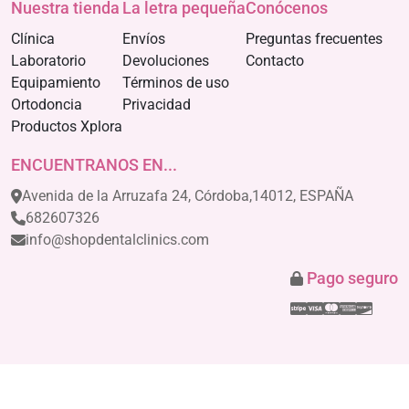
Nuestra tienda
La letra pequeña
Conócenos
Clínica
Envíos
Preguntas frecuentes
Laboratorio
Devoluciones
Contacto
Equipamiento
Términos de uso
Ortodoncia
Privacidad
Productos Xplora
ENCUENTRANOS EN...
Avenida de la Arruzafa 24, Córdoba,14012, ESPAÑA
682607326
info@shopdentalclinics.com
Pago seguro
Stripe
Visa
Mastercar
America
Disco