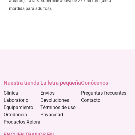
adultos). Talla 3: Superficie activa de 27 x 54 mm (aleta
mordida para adultos).
Nuestra tienda
La letra pequeña
Conócenos
Clínica
Envíos
Preguntas frecuentes
Laboratorio
Devoluciones
Contacto
Equipamiento
Términos de uso
Ortodoncia
Privacidad
Productos Xplora
ENCUENTRANOS EN...