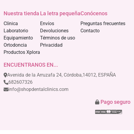
Nuestra tienda
La letra pequeña
Conócenos
Clínica
Envíos
Preguntas frecuentes
Laboratorio
Devoluciones
Contacto
Equipamiento
Términos de uso
Ortodoncia
Privacidad
Productos Xplora
ENCUENTRANOS EN...
Avenida de la Arruzafa 24, Córdoba,14012, ESPAÑA
682607326
info@shopdentalclinics.com
Pago seguro
Stripe
Visa
Mastercar
America
Disco