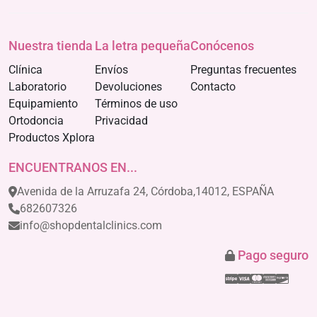
Nuestra tienda
La letra pequeña
Conócenos
Clínica
Envíos
Preguntas frecuentes
Laboratorio
Devoluciones
Contacto
Equipamiento
Términos de uso
Ortodoncia
Privacidad
Productos Xplora
ENCUENTRANOS EN...
Avenida de la Arruzafa 24, Córdoba,14012, ESPAÑA
682607326
info@shopdentalclinics.com
Pago seguro
Stripe
Visa
Mastercar
America
Disco