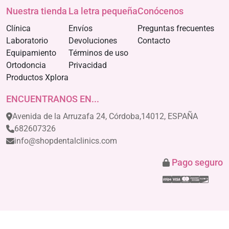
Nuestra tienda
La letra pequeña
Conócenos
Clínica
Envíos
Preguntas frecuentes
Laboratorio
Devoluciones
Contacto
Equipamiento
Términos de uso
Ortodoncia
Privacidad
Productos Xplora
ENCUENTRANOS EN...
Avenida de la Arruzafa 24, Córdoba,14012, ESPAÑA
682607326
info@shopdentalclinics.com
Pago seguro
Stripe
Visa
Mastercar
America
Disco