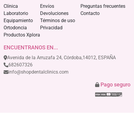
Clínica
Envíos
Preguntas frecuentes
Laboratorio
Devoluciones
Contacto
Equipamiento
Términos de uso
Ortodoncia
Privacidad
Productos Xplora
ENCUENTRANOS EN...
Avenida de la Arruzafa 24, Córdoba,14012, ESPAÑA
682607326
info@shopdentalclinics.com
Pago seguro
Stripe
Visa
Mastercar
America
Disco