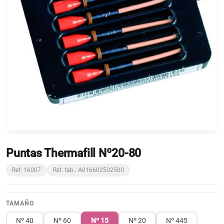
Puntas Thermafill Nº20-80
Ref: 16007
Ref. fab.: A016602502500
TAMAÑO
Nº 40
Nº 60
Nº 15
Nº 20
Nº 445