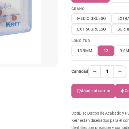
GRANO
MEDIO GRUESO
EXTRA
EXTRA GRUESO
SURTI
LONGITUD
15.9MM
12
9.6
1
Cantidad
Añadir al carrito
Co
OptiDisc Discos de Acabado y Pul
Kerr están diseñados para el co
dentales con precisión y comodid