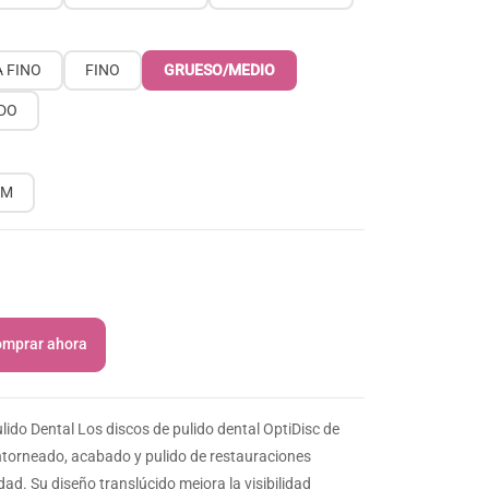
 FINO
FINO
GRUESO/MEDIO
DO
MM
mprar ahora
ido Dental Los discos de pulido dental OptiDisc de
ntorneado, acabado y pulido de restauraciones
ad. Su diseño translúcido mejora la visibilidad