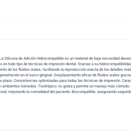
a Silicona de Adición Hidrocompatible es un material de baja viscosidad desarrol
es en todo tipo de técnicas de impresión dental. Gracias a su hidrocompatibilida
nto de los fluidos orales, facilitando la reproducción exacta de los detalles más
 penetración en el surco gingival. Desplazamiento eficaz de fluidos orales graci
rgo plazo. Consistencias optimizadas para todas las técnicas de impresión. Carac
r en ambientes húmedos. Tixotrópico: no gotea y permite un manejo más cómodo. 
oral, mejorando la comodidad del paciente. Biocompatible, asegurando segurid